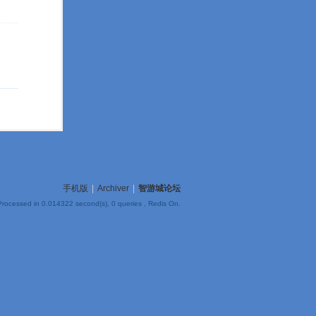
手机版
|
Archiver
|
智游城论坛
Processed in 0.014322 second(s), 0 queries , Redis On.