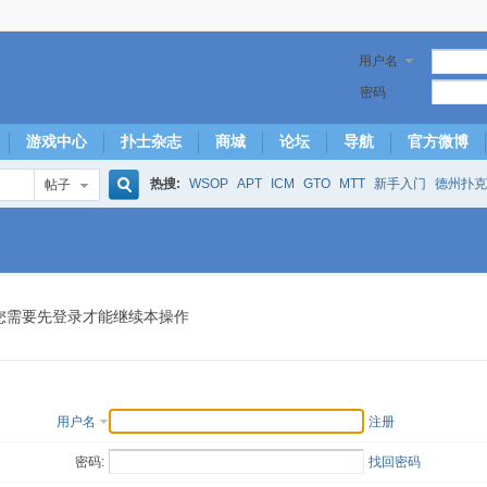
用户名
密码
游戏中心
扑士杂志
商城
论坛
导航
官方微博
热搜:
WSOP
APT
ICM
GTO
MTT
新手入门
德州扑克
帖子
搜
下风期
25
50
hm2
北京
局
25/50
威尼斯25/50
投票
大发取钱
短筹码优势
澳门
永利
索
您需要先登录才能继续本操作
用户名
注册
密码:
找回密码