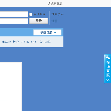
切换到宽版
自动登录
找回密码
登录
注册
快捷导航
奥马哈
梭哈
2-7TD
OFC
盲注攻防
mtt
richzhu
hellmuth
open
face