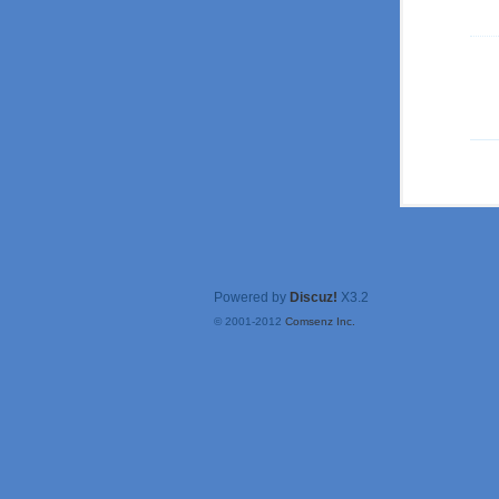
Powered by
Discuz!
X3.2
© 2001-2012
Comsenz Inc.