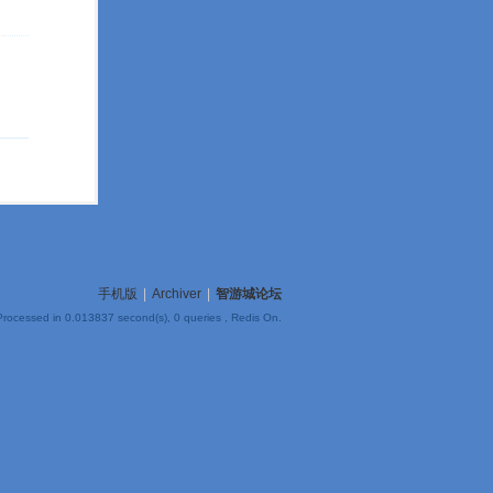
手机版
|
Archiver
|
智游城论坛
Processed in 0.013837 second(s), 0 queries , Redis On.