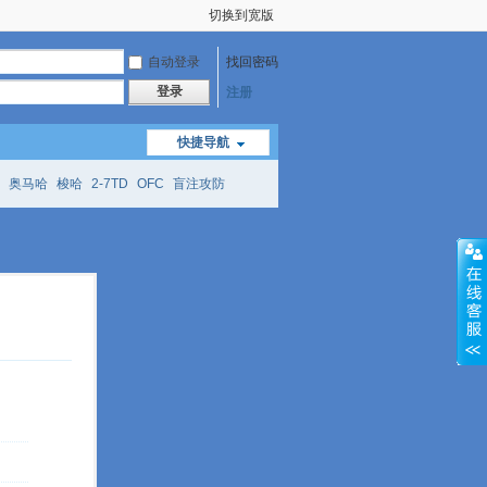
切换到宽版
自动登录
找回密码
登录
注册
快捷导航
奥马哈
梭哈
2-7TD
OFC
盲注攻防
mtt
richzhu
hellmuth
open
face