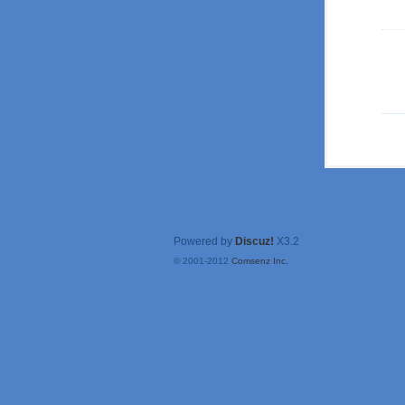
Powered by
Discuz!
X3.2
© 2001-2012
Comsenz Inc.