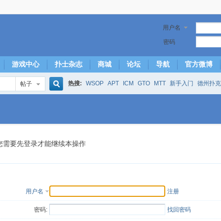
用户名
密码
游戏中心
扑士杂志
商城
论坛
导航
官方微博
热搜:
WSOP
APT
ICM
GTO
MTT
新手入门
德州扑克
帖子
搜
下风期
25
50
hm2
北京
局
25/50
威尼斯25/50
投票
大发取钱
短筹码优势
澳门
永利
索
您需要先登录才能继续本操作
用户名
注册
密码:
找回密码