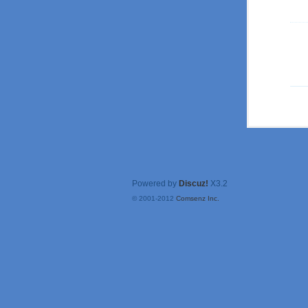
Powered by
Discuz!
X3.2
© 2001-2012
Comsenz Inc.