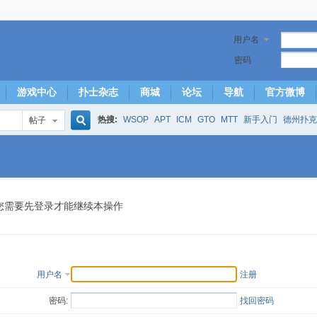
用户名
密码
游戏中心
扑士杂志
商城
论坛
导航
官方微博
热搜:
WSOP
APT
ICM
GTO
MTT
新手入门
德州扑克
帖子
搜
下风期
25
50
hm2
北京
局
25/50
威尼斯25/50
投票
大发取钱
短筹码优势
澳门
永利
索
您需要先登录才能继续本操作
用户名
注册
密码:
找回密码