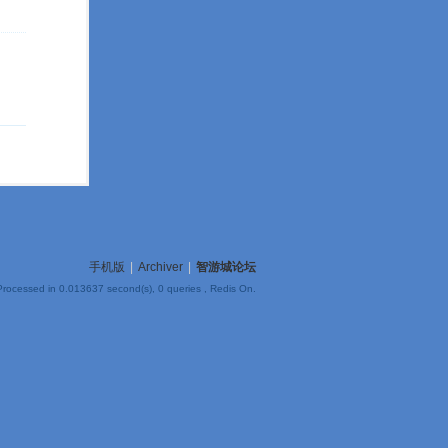
手机版
|
Archiver
|
智游城论坛
Processed in 0.013637 second(s), 0 queries , Redis On.