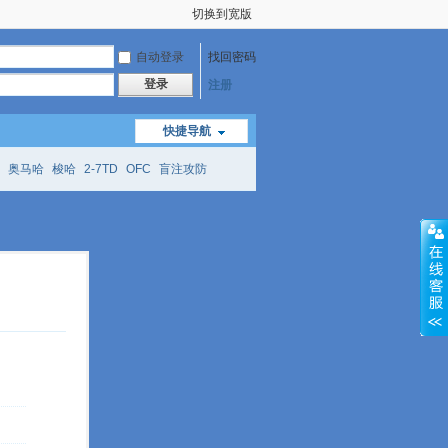
切换到宽版
自动登录
找回密码
登录
注册
快捷导航
奥马哈
梭哈
2-7TD
OFC
盲注攻防
mtt
richzhu
hellmuth
open
face