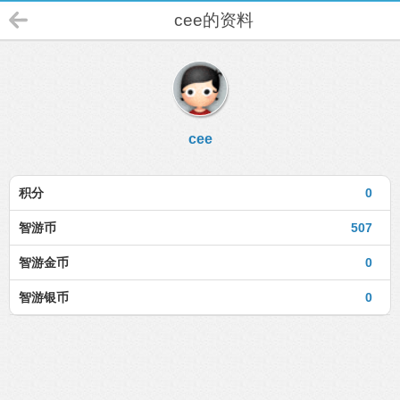
cee的资料
cee
积分
0
智游币
507
智游金币
0
智游银币
0