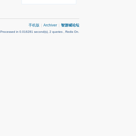
手机版
|
Archiver
|
智游城论坛
 Processed in 0.016281 second(s), 2 queries , Redis On.