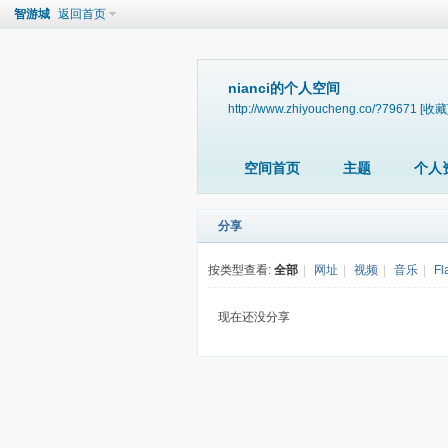
智游城
返回首页
nianci的个人空间
http://www.zhiyoucheng.co/?79671
[收藏
空间首页
主题
个人
分享
按类型查看:
全部
|
网址
|
视频
|
音乐
|
Fl
现在还没分享