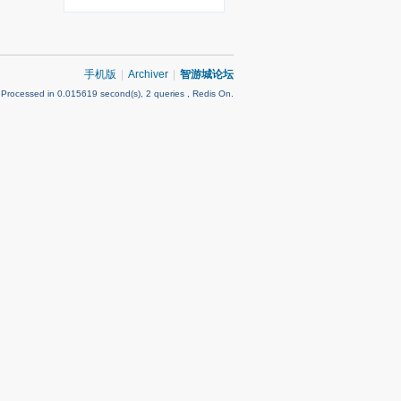
手机版
|
Archiver
|
智游城论坛
 Processed in 0.015619 second(s), 2 queries , Redis On.