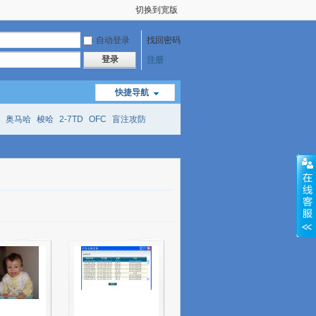
切换到宽版
自动登录
找回密码
登录
注册
快捷导航
奥马哈
梭哈
2-7TD
OFC
盲注攻防
mtt
richzhu
hellmuth
open
face