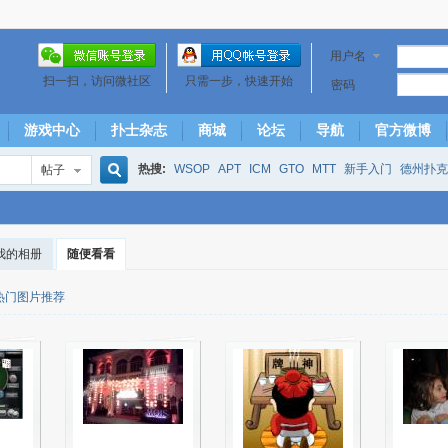
用户名
扫一扫，访问微社区
只需一步，快速开始
密码
游戏中心
扑士杂志
商城
论坛
导航
官方微博
热搜:
WSOP
APT
ICM
GTO
MTT
新手入门
德州扑克
帖子
搜
下风期
25
50
hm2
北京
局
25/50
威尼斯25/50
投票
大发取钱
短筹码优势
澳门
永利
我的相册
随便看看
索
热门图片推荐