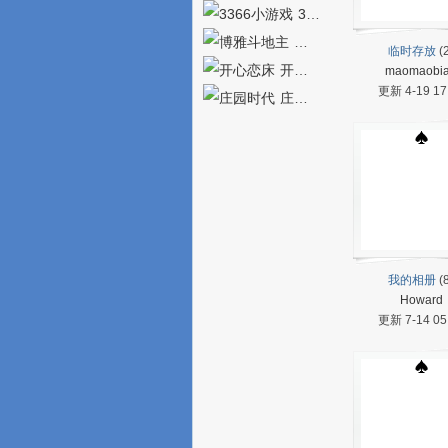
3366小游戏
博雅斗地主
游
临时存放
(2
开心恋床
maomaobi
更新 4-19 17
庄园时代
城
我的相册
(8
Howard
更新 7-14 05