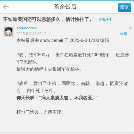
茶余饭后
回复
不知道美国还可以忽悠多久，估计快挂了。
只看楼主
snowicehail
#
1
2025-6-9 16:56:40
收藏
本帖最后由 snowicehail 于 2025-6-9 17:00 编辑
2战， 德军800万， 美军在诺曼底打死4000德军， 还是德
军3流部队。
最强大的纳粹中央集团军在柏林。
2战后， 救自己小弟， 国民党， 南韩， 南越， 阿富汗政
府， 四个死了三个。
仰天长叹：“病人素质太差， 坏我名医。”
打也门渔民，力所不逮。