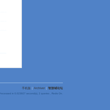
手机版
|
Archiver
|
智游城论坛
Processed in 0.023927 second(s), 2 queries , Redis On.