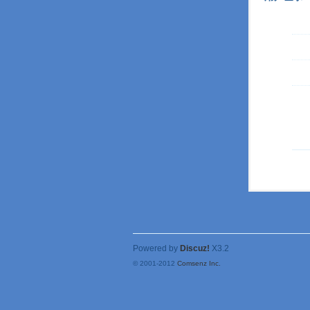
Powered by
Discuz!
X3.2
© 2001-2012
Comsenz Inc.