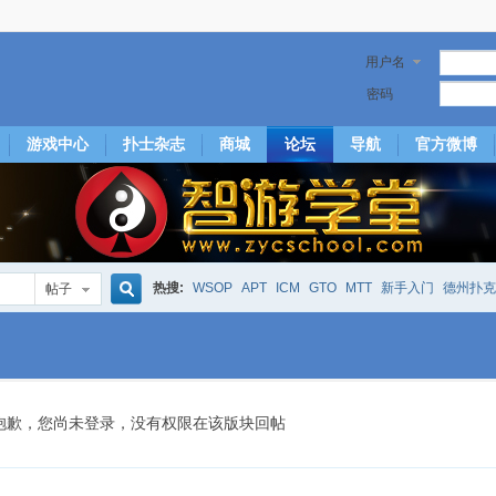
用户名
密码
游戏中心
扑士杂志
商城
论坛
导航
官方微博
热搜:
WSOP
APT
ICM
GTO
MTT
新手入门
德州扑克
帖子
搜
下风期
25
50
hm2
北京
局
25/50
威尼斯25/50
投票
大发取钱
短筹码优势
澳门
永利
索
抱歉，您尚未登录，没有权限在该版块回帖