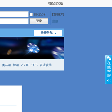
切换到宽版
自动登录
找回密码
登录
注册
快捷导航
奥马哈
梭哈
2-7TD
OFC
盲注攻防
mtt
richzhu
hellmuth
open
face