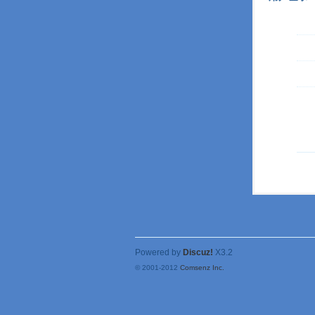
Powered by
Discuz!
X3.2
© 2001-2012
Comsenz Inc.