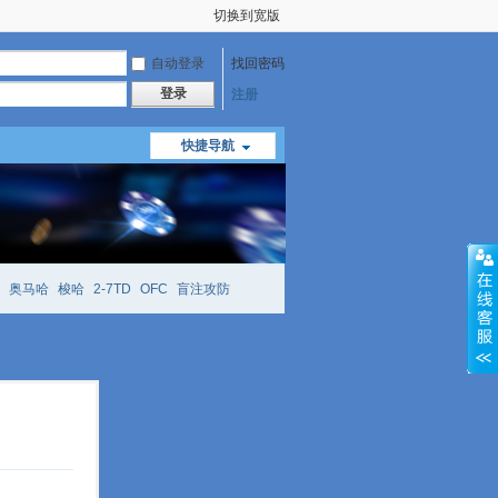
切换到宽版
自动登录
找回密码
登录
注册
快捷导航
奥马哈
梭哈
2-7TD
OFC
盲注攻防
mtt
richzhu
hellmuth
open
face