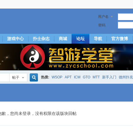
用户名
密码
游戏中心
扑士杂志
商城
论坛
导航
官方微博
热搜:
WSOP
APT
ICM
GTO
MTT
新手入门
德州扑克
帖子
搜
下风期
25
50
hm2
北京
局
25/50
威尼斯25/50
投票
大发取钱
短筹码优势
澳门
永利
索
抱歉，您尚未登录，没有权限在该版块回帖