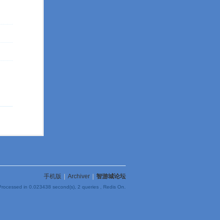
手机版
|
Archiver
|
智游城论坛
Processed in 0.023438 second(s), 2 queries , Redis On.