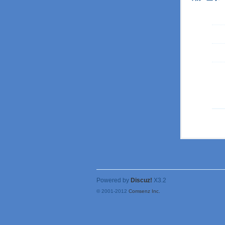
Powered by
Discuz!
X3.2
© 2001-2012
Comsenz Inc.