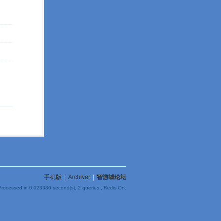
手机版
|
Archiver
|
智游城论坛
Processed in 0.023380 second(s), 2 queries , Redis On.