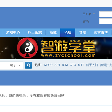
用户名
密码
游戏中心
扑士杂志
商城
论坛
导航
官方微博
热搜:
WSOP
APT
ICM
GTO
MTT
新手入门
德州扑克
帖子
搜
下风期
25
50
hm2
北京
局
25/50
威尼斯25/50
投票
大发取钱
短筹码优势
澳门
永利
索
抱歉，您尚未登录，没有权限在该版块回帖