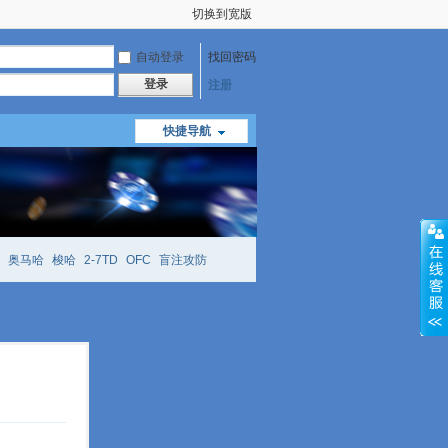
切换到宽版
自动登录
找回密码
登录
注册
快捷导航
奥马哈
梭哈
2-7TD
OFC
盲注攻防
mtt
richzhu
hellmuth
open
face