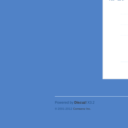
Powered by
Discuz!
X3.2
© 2001-2012
Comsenz Inc.