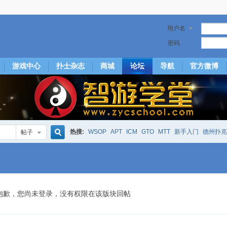
用户名
密码
游戏中心
扑士杂志
商城
论坛
导航
官方微博
热搜:
WSOP
APT
ICM
GTO
MTT
新手入门
德州扑克
帖子
搜
下风期
25
50
hm2
北京
局
25/50
威尼斯25/50
投票
大发取钱
短筹码优势
澳门
永利
索
抱歉，您尚未登录，没有权限在该版块回帖