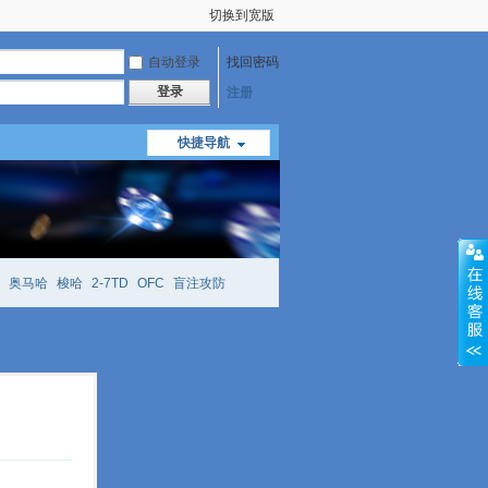
切换到宽版
自动登录
找回密码
登录
注册
快捷导航
奥马哈
梭哈
2-7TD
OFC
盲注攻防
mtt
richzhu
hellmuth
open
face