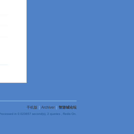
手机版
|
Archiver
|
智游城论坛
Processed in 0.023657 second(s), 2 queries , Redis On.