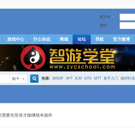
用户名
密码
游戏中心
扑士杂志
商城
论坛
导航
官方微博
热搜:
WSOP
APT
ICM
GTO
MTT
新手入门
德州扑克
帖子
搜
下风期
25
50
hm2
北京
局
25/50
威尼斯25/50
投票
大发取钱
短筹码优势
澳门
永利
索
您需要先登录才能继续本操作