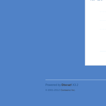
Powered by
Discuz!
X3.2
© 2001-2012
Comsenz Inc.