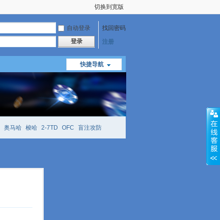
切换到宽版
自动登录
找回密码
登录
注册
快捷导航
奥马哈
梭哈
2-7TD
OFC
盲注攻防
mtt
richzhu
hellmuth
open
face