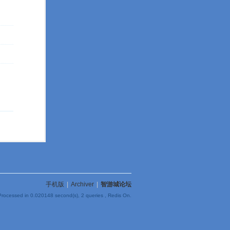
手机版
|
Archiver
|
智游城论坛
Processed in 0.020148 second(s), 2 queries , Redis On.