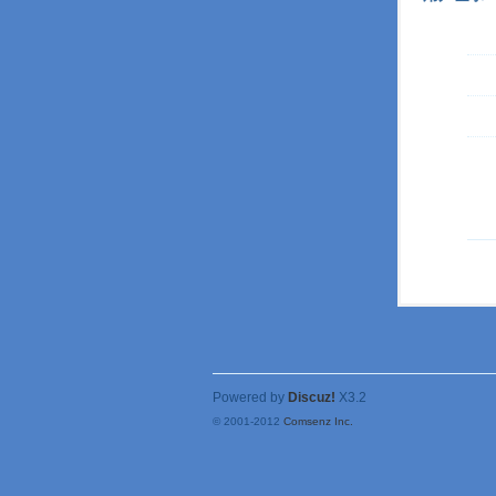
Powered by
Discuz!
X3.2
© 2001-2012
Comsenz Inc.