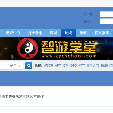
用户名
密码
游戏中心
扑士杂志
商城
论坛
导航
官方微博
热搜:
WSOP
APT
ICM
GTO
MTT
新手入门
德州扑克
帖子
搜
下风期
25
50
hm2
北京
局
25/50
威尼斯25/50
投票
大发取钱
短筹码优势
澳门
永利
索
您需要先登录才能继续本操作