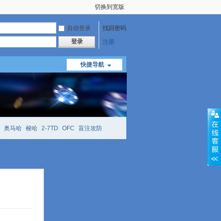
切换到宽版
自动登录
找回密码
登录
注册
快捷导航
奥马哈
梭哈
2-7TD
OFC
盲注攻防
mtt
richzhu
hellmuth
open
face