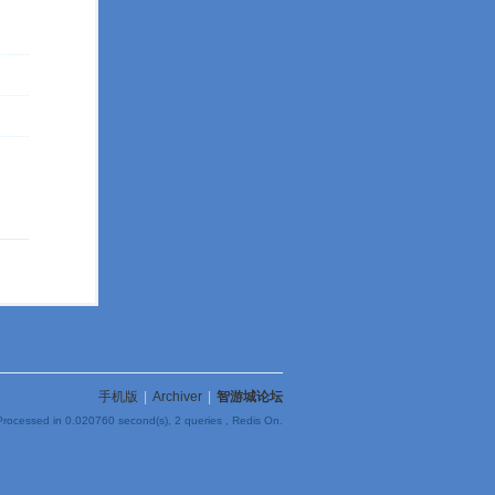
手机版
|
Archiver
|
智游城论坛
Processed in 0.020760 second(s), 2 queries , Redis On.